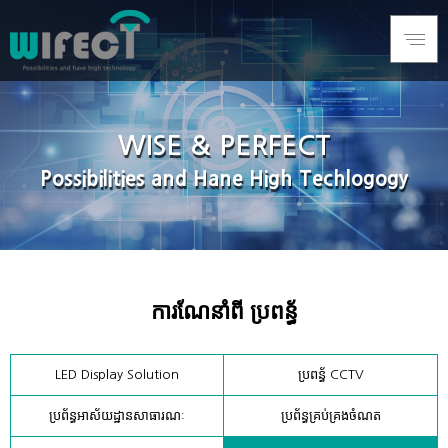
WISE & PERFECT
Possibilities and Hane High Techlogogy
ការណែនាំពី ប្រពន្ធ័
LED Display Solution
ប្រពន្ធ័ CCTV
ប្រព័ន្ធអាស័យដ្ឋានសាធារណៈ
ប្រព័ន្ធគ្រប់គ្រងចំណត