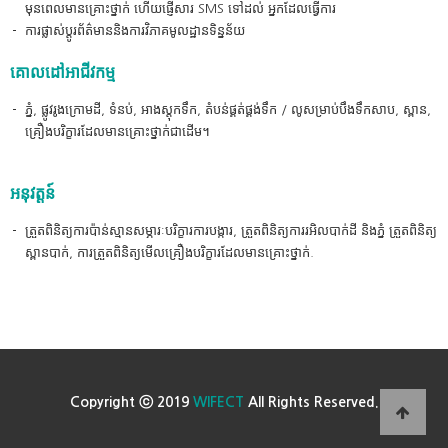
មុនពេលមានគ្រោះថ្នាក់ ហើយផ្ញើសារ SMS ទៅដល់ អ្នកដែលធ្វើការ
ការផ្លាស់ប្តូរព័ត៌មាននិងការវិភាគមូលដ្ឋានទិន្នន័យ
គោលដៅអាជីវកម្ម
ភ្នំ, ផ្លូវរូងក្រោមដី, ទំនប់, អាងស្តុកទឹក, តំបន់ផ្គត់ផ្គង់ទឹក / លូសម្រាប់បឹងទឹកសាប, ស្ពាន,
គ្រឿងបរិក្ខារដែលមានគ្រោះថ្នាក់ជាដើម។
អនុវត្តន៍
ត្រួតពិនិត្យការប៉ាន់ស្មានសម្ភារៈបរិក្ខារការបង្ការ, ត្រួតពិនិត្យការរអិលបាក់ដី និងភ្នំ ត្រួតពិនិត្យ
ស្ពានបាក់, ការត្រួតពិនិត្យមើលគ្រឿងបរិក្ខារដែលមានគ្រោះថ្នាក់.
Copyright ⓒ 2019
WIFECT
All Rights Reserved.