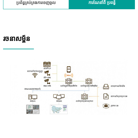
ប្រព័ន្ធគ្រប់គ្រងការចេញចូល
ការណែនាំពី ប្រពន្ធ័
រចនាសម្ព័ន