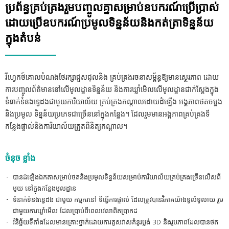
ប្រព័ន្ធគ្រប់គ្រងរួមបញ្ចូលគ្នាសម្រាប់ឧបករណ៍ប្រើប្រាស់
ដោយប្រើឧបករណ៍ប្រមូលទិន្នន័យនិងកត់ត្រាទិន្នន័យ
ក្នុងតំបន់
វីហ្វេកថ៍គោលបំណងថែរក្សាជួសជុលនិង គ្រប់គ្រងរចនាសម្ព័ន្ធឱ្យមានស្ថេរភាព ដោយ
ការបញ្ចូលព័ត៌មាននៅលើមូលដ្ឋានទិន្នន័យ និងការឃ្លាំមើលលើមូលដ្ឋានជាក់ស្តែងក្នុង
ទំនាក់ទំនងទ្វេដងជាមួយការិយាល័យ គ្រប់គ្រងកណ្តាលដោយដំឡើង អង្គភាពថតចម្លង
និងប្រមូល ទិន្នន័យប្រភេទជាច្រើននៅក្នុងកន្លែង។ ដែលរួមមានអង្គភាពគ្រប់គ្រងទី
កន្លែងផ្ទាល់និងការិយាល័យត្រួតពិនិត្យកណ្តាល។
ចំនុច ខ្លាំង
បានដំឡើងឯកតាសម្រាប់ថតនិងប្រមូលទិន្នន័យសម្រាប់ការិយាល័យគ្រប់គ្រងច្រើនលើសពី
មួយ នៅក្នុងកន្លែងមូលដ្ឋាន
ទំនាក់ទំនងទ្វេដង ជាមួយ កម្មករនៅ ទីធ្វើការផ្ទាល់ ដែលត្រូវបានវិភាគយ៉ាងទូលំទូលាយ រួម
ជាមួយការឃ្លាំមើល ដែលប្រាប់ពីពេលវេលាពិតប្រាកដ
វិនិច្ឆ័យទីតាំងដែលមានគ្រោះថ្នាក់ដោយការគូសវាសគំនូរប្លង់ 3D និងរូបភាពដែលបានថត