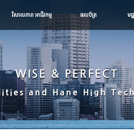
វិសាលភាព អាជីវកម្ម
ផលប័ត្រ
មជ
LED Display Solution
ផលប័ត្រ
សេច
ប្រពន្ធ័ CCTV
គ្រប
ប្រព័ន្ធអាស័យដ្ឋានសាធារណៈ
ការ
WISE & PERFECT
ប្រព័ន្ធគ្រប់គ្រងចំណត
ទំន
ilities and Hane High Tec
ប្រព័ន្ធគ្រប់គ្រងការចេញចូល
សំណ
ការណែនាំពី ប្រពន្ធ័