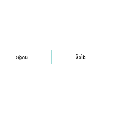
អង្គការ
ទីតាំង