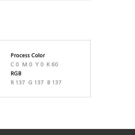
Process Color
C 0 M 0 Y 0 K 60
RGB
R 137 G 137 B 137