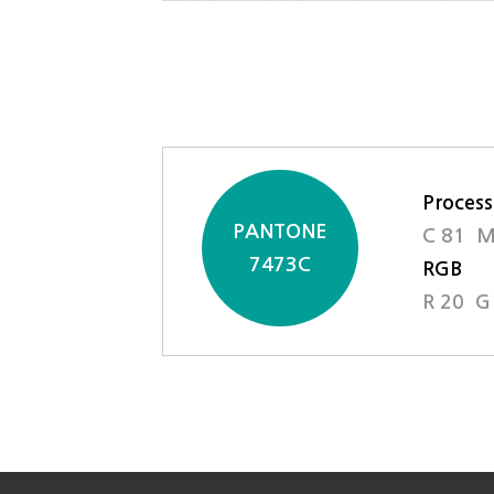
Process
PANTONE
C 81 M
7473C
RGB
R 20 G