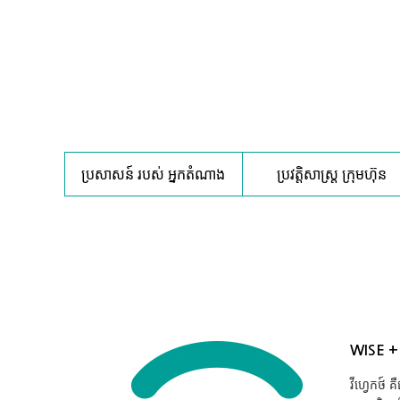
ប្រសាសន៍ របស់ អ្នកតំណាង
ប្រវត្តិសាស្ត្រ ក្រុមហ៊ុន
WISE +
វីហ្វេកថ៍