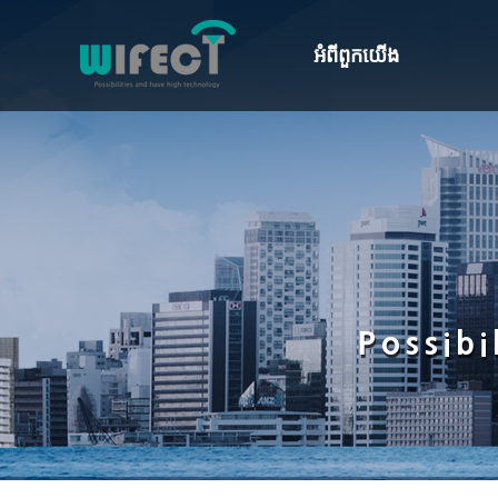
អំពី​ពួក​យើង
ប្រសាសន៍ របស់ អ្នកតំណាង
ប្រវត្តិសាស្ត្រ ក្រុមហ៊ុន
បេសកម្ម · និមិត្ត
ការនិយាយាអំពីCI
Possib
អង្គការ
ទីតាំង