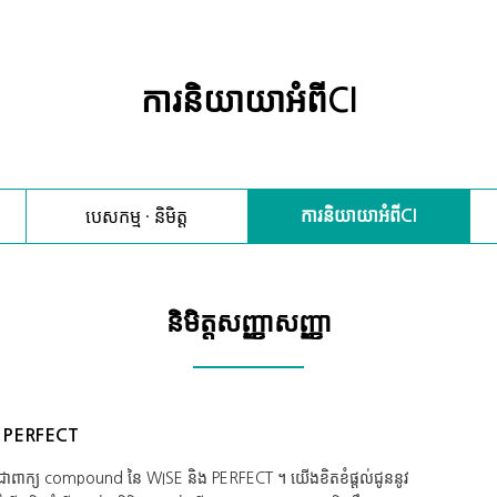
ការនិយាយាអំពីCI
បេសកម្ម · និមិត្ត
ការនិយាយាអំពីCI
និមិត្តសញ្ញាសញ្ញា
 PERFECT
 គឺជាពាក្យ compound នៃ WISE និង PERFECT ។ យើងខិតខំផ្តល់ជូននូវ