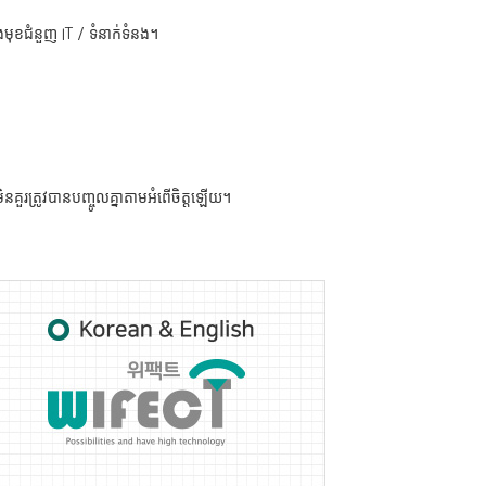
ងមុខជំនួញ IT / ទំនាក់ទំនង។
ួរត្រូវបានបញ្ចូលគ្នាតាមអំពើចិត្តឡើយ។