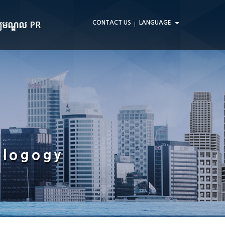
CONTACT US
LANGUAGE
្ឈមណ្ឌល PR
ក្តីជូនដំណឹង
ដណ្តប់ប្រព័ន្ធផ្សព្វផ្សាយ
ទទួលស្គាល់ · ប៉ាតង់
ាក់ទំនងសាធារណៈអ៊ិនធើណែត
hlogogy
ួរតាមអ៊ិនធរណេត