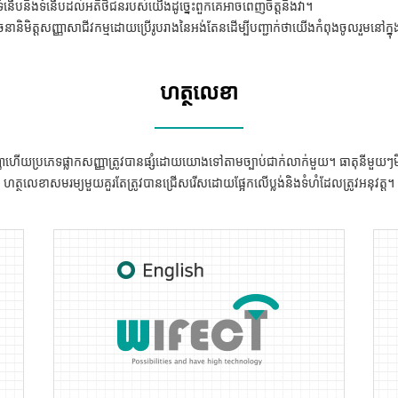
្យាទំនើបនិងទំនើបដល់អតិថិជនរបស់យើងដូច្នេះពួកគេអាចពេញចិត្តនឹងវា។
ានិមិត្តសញ្ញាសាជីវកម្មដោយប្រើរូបរាងនៃអង់តែនដើម្បីបញ្ជាក់ថាយើងកំពុងចូលរួមនៅក្នុ
ហត្ថលេខា
ហើយប្រភេទផ្លាកសញ្ញាត្រូវបានផ្សំដោយយោងទៅតាមច្បាប់ជាក់លាក់មួយ។ ធាតុនីមួយៗមិនគ
ហត្ថលេខាសមរម្យមួយគួរតែត្រូវបានជ្រើសរើសដោយផ្អែកលើប្លង់និងទំហំដែលត្រូវអនុវត្ត។