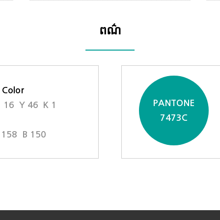
ពណ៌
 Color
PANTONE
 16 Y 46 K 1
7473C
 158 B 150