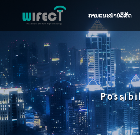
ການແນະນຳບໍລິສັດ
ຄໍາທັກທາຍຈາກປະທານບໍລິສັ
ປະຫວັດ
ພາລະກິດ · ວິໄສທັດ
ອຸດສາຫະກໍາບໍລິສັດ
Possib
ອົງການຈັດຕັ້ງ
ສະຖານທີ່