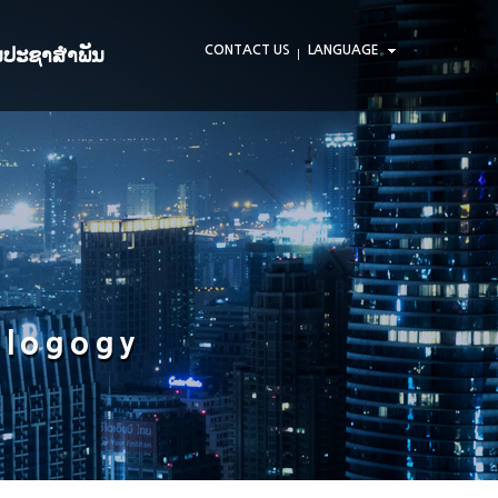
CONTACT US
LANGUAGE
ນປະຊາສໍາພັນ
້ງການ
ວປະຊາສໍາພັນ
ນຢັ້ງຢືນ ແລະ ເອກະສານການ
ດທະບຽນ
BERປະຊາສໍາພັນ
hlogogy
ຖາມຂໍ້ມູນອອນໄລນ໌