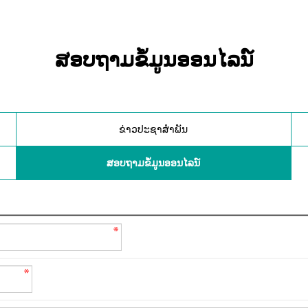
ສອບຖາມຂໍ້ມູນອອນໄລນ໌
ຂ່າວປະຊາສໍາພັນ
ສອບຖາມຂໍ້ມູນອອນໄລນ໌