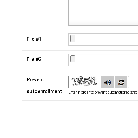
File #1
File #2
Prevent
autoenrollment
Enter in order to prevent automatic registra