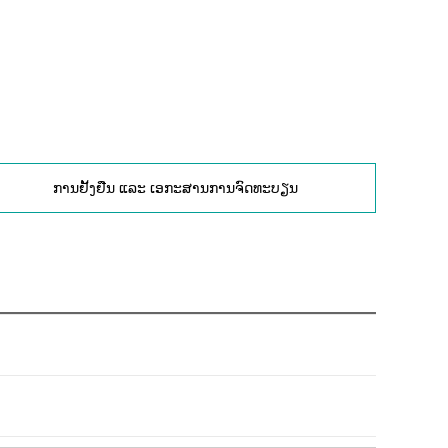
ການຢັ້ງຢືນ ແລະ ເອກະສານການຈົດທະບຽນ