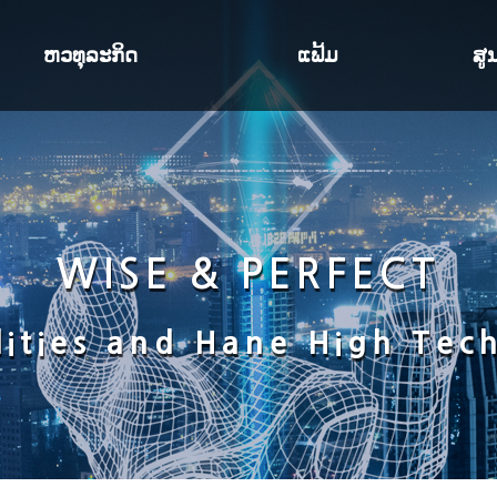
ຫວທຸລະກິດ
ແຟ້ມ
ສູ
ດ
ການແກ້ໄຂ LED Display
ແຟ້ມ
ແຈ
ລະບົບກ້ອງວົງຈອນປິດ
ຂ່າ
ລະບົບທີ່ຢູ່ສາທາລະນະ
ກາ
WISE & PERFECT
ຈົ
ລະບົບຄວບຄຸມການຈອດລົດ
CY
ilities and Hane High Tec
ລະບົບການຄວບຄຸມການເຂົ້າ-ອອກ
ສອບ
ແນະນໍາລະບົບເຕັກນິກ